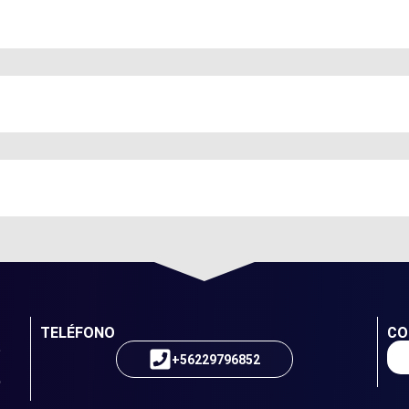
TELÉFONO
CO
+56229796852