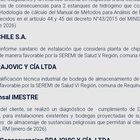
nálisis de consecuencias para 2 estanques de hidrógeno que c
metodología de cálculo del Manual de Métodos para Análisis de
blecidos en el artículo 44 y 45 del decreto N°43/2015 del MI
e 2026).
HILE S.A.
e informe sanitario de instalación que considera planta de
e manera favorable por la SEREMI de Salud V Región, comuna de
BRAJOVIC Y CÍA LTDA
calificación técnica industrial de bodega de almacenamiento d
vorable por la SEREMI de Salud VI Región, comuna de Requínoa
insal IMESTRE
 del cliente, se realizó un diagnóstico de cumplimiento d
 para instalaciones existentes y bodegas proyectadas de sus
es de almacenaje de sustancias peligrosas que permitan al cli
, RM (enero de 2026).