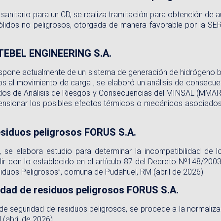
 sanitario para un CD, se realiza tramitación para obtención de 
sólidos no peligrosos, otorgada de manera favorable por la S
CTEBEL ENGINEERING S.A.
spone actualmente de un sistema de generación de hidrógeno baj
dos al movimiento de carga , se elaboró un análisis de consec
odos de Análisis de Riesgos y Consecuencias del MINSAL (MMAR
mensionar los posibles efectos térmicos o mecánicos asociado
esiduos peligrosos FORUS S.A.
a, se elabora estudio para determinar la incompatibilidad de
r con lo establecido en el artículo 87 del Decreto Nº148/2003 
duos Peligrosos”, comuna de Pudahuel, RM (abril de 2026).
idad de residuos peligrosos FORUS S.A.
 de seguridad de residuos peligrosos, se procede a la normali
(abril de 2026).