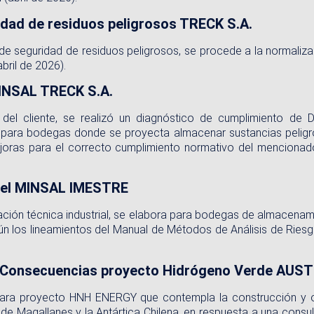
idad de residuos peligrosos TRECK S.A.
 de seguridad de residuos peligrosos, se procede a la normali
ril de 2026).
INSAL TRECK S.A.
 del cliente, se realizó un diagnóstico de cumplimiento d
 para bodegas donde se proyecta almacenar sustancias peligro
joras para el correcto cumplimiento normativo del menciona
 del MINSAL IMESTRE
cación técnica industrial, se elabora para bodegas de almacenami
según los lineamientos del Manual de Métodos de Análisis de R
 de Consecuencias proyecto Hidrógeno Verde AU
 para proyecto HNH ENERGY que contempla la construcción y 
de Magallanes y la Antártica Chilena, en respuesta a una cons