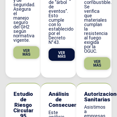
y de
de “árbol
combustible.
seguridad.
de
Se
Asegura
eventos”.
verifica
el
Esto
que
manejo
cumple
materiales
seguro
con lo
cumplan
del GH2
establecido
la
según
por el
resistencia
normativa
Decreto
al fuego
vigente.
N°43.
exigida
por la
OGUC.
VER
VER
MÁS
MÁS
VER
MÁS
Estudio
Análisis
Autorizacio
de
de
Sanitarias
Riesgo
Consecuencias
Asistimos
Circular
a
Este
95
empresas