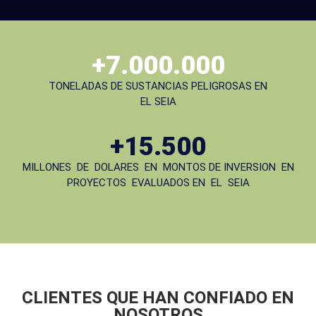
Más de 7.000.000 de toneladas de sustancias peligrosas en el S
Más de 15.500 millones de dólares en montos de inversión en p
+
7.000.000
TONELADAS DE SUSTANCIAS PELIGROSAS EN
EL SEIA
+
15.500
MILLONES DE DOLARES EN MONTOS DE INVERSION EN
PROYECTOS EVALUADOS EN EL SEIA
CLIENTES QUE HAN CONFIADO EN
NOSOTROS