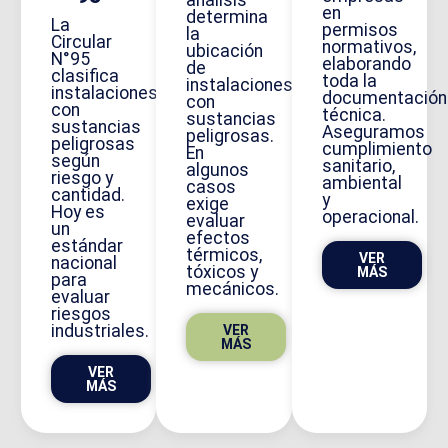
análisis
en
determina
La
permisos
la
Circular
normativos,
ubicación
N°95
elaborando
de
clasifica
toda la
instalaciones
instalaciones
documentación
con
con
técnica.
sustancias
sustancias
Aseguramos
peligrosas.
peligrosas
cumplimiento
En
según
sanitario,
algunos
riesgo y
ambiental
casos
cantidad.
y
exige
Hoy es
operacional.
evaluar
un
efectos
estándar
térmicos,
VER
nacional
tóxicos y
MÁS
para
mecánicos.
evaluar
riesgos
industriales.
VER
MÁS
VER
MÁS