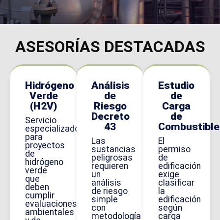
ASESORÍAS
DESTACADAS
Hidrógeno
Análisis
Estudio
Verde
de
de
(H2V)
Riesgo
Carga
Decreto
de
Servicio
43
Combustible
especializado
para
Las
El
proyectos
sustancias
permiso
de
peligrosas
de
hidrógeno
requieren
edificación
verde
un
exige
que
análisis
clasificar
deben
de riesgo
la
cumplir
simple
edificación
evaluaciones
con
según
ambientales
metodología
carga