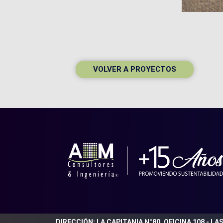
VOLVER A PROYECTOS
DIRECCIÓN: LA CAPITANIA N°80, OFICINA 108 - L