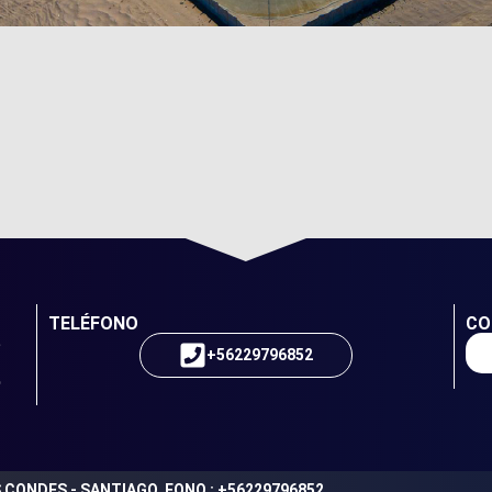
TELÉFONO
CO
+56229796852
AS CONDES - SANTIAGO, FONO : +56229796852