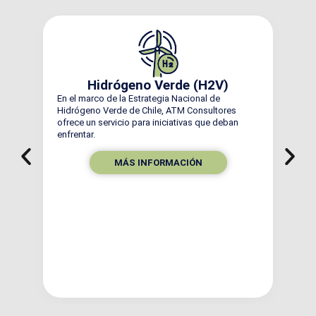
Anál
Hidrógeno Verde (H2V)
Las sust
En el marco de la Estrategia Nacional de
autorizac
Hidrógeno Verde de Chile, ATM Consultores
de riesgo
ofrece un servicio para iniciativas que deban
de event
enfrentar.
MÁS INFORMACIÓN