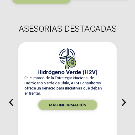
ASESORÍAS
DESTACADAS
Hidrógeno Verde (H2V)
Las
En el marco de la Estrategia Nacional de
aut
Hidrógeno Verde de Chile, ATM Consultores
de 
a
ofrece un servicio para iniciativas que deban
de 
enfrentar.
mos
MÁS INFORMACIÓN