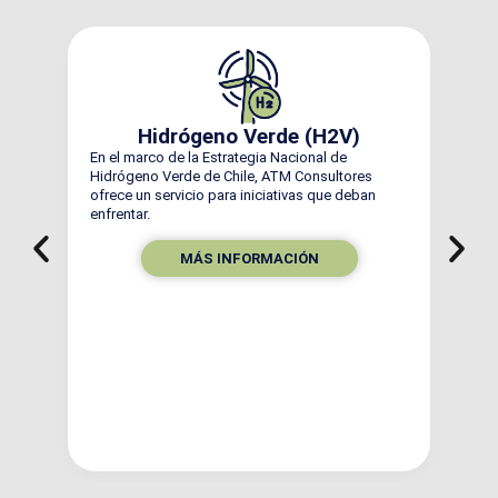
Anális
Hidrógeno Verde (H2V)
Las sustanci
En el marco de la Estrategia Nacional de
autorización
Hidrógeno Verde de Chile, ATM Consultores
de riesgo si
ofrece un servicio para iniciativas que deban
de eventos”.
enfrentar.
MÁS INFORMACIÓN